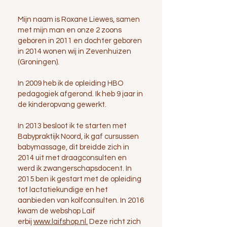
Mijn naam is Roxane Liewes, samen
met mijn man en onze 2 zoons
geboren in 2011 en dochter geboren
in 2014 wonen wij in Zevenhuizen
(Groningen).
In 2009 heb ik de opleiding HBO
pedagogiek afgerond. Ik heb 9 jaar in
de kinderopvang gewerkt.
In 2013 besloot ik te starten met
Babypraktijk Noord, ik gaf cursussen
babymassage, dit breidde zich in
2014 uit met draagconsulten en
werd ik zwangerschapsdocent. In
2015 ben ik gestart met de opleiding
tot lactatiekundige en het
aanbieden van kolfconsulten. In 2016
kwam de webshop Laif
erbij
www.laifshop.nl.
Deze richt zich