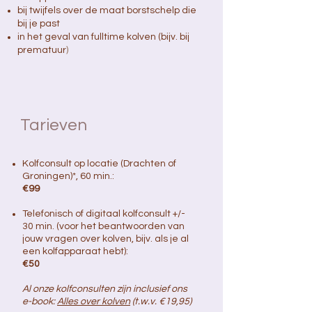
bij twijfels over de maat borstschelp die
bij je past
in het geval van fulltime kolven (bijv. bij
prematuur
)
Tarieven
​Kolfconsult op locatie (Drachten of
Groningen)*,​​ 60 min.
:
€99
​​Telefonisch of digitaal kolfconsult +/-
30 min. (voor het beantwoorden van
jouw vragen over kolven, bijv. als je al
een kolfapparaat hebt)
:
€50
Al onze kolfconsulten zijn inclusief ons
e-book:
Alles over kolven
(t.w.v. €19,95)