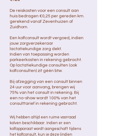
De reiskosten voor een consult aan
huis bedragen €0,25 per gereden km.
gerekend vanaf Zevenhuizen of
Zuidhorn.
Een kolfconsult wordt vergoed, indien
jouw zorgverzekeraar
lactatiekundige zorg dekt.
Indien van toepassing worden
parkeerkosten in rekening gebracht.
Op lactatiekundige consulten (ook
kolfconsulten) zit géén btw.​
Bij afzegging van een consult binnen
24 uur voor aanvang, brengen wij
75% van het consult in rekening. Bij
een no-show wordt 100% van het
consulttarief in rekening gebracht.
Wij hebben altijd een ruime voorraad
kolven beschikbaar. Indien er een
kolfapparaat wordt aangeschaft tijdens
het kolfconsult, kun je deze (indien