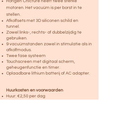
Horigen Chicture heeft twee sterke
motoren. Het vacuüm is per borst in te
stellen.
Afkolfsets met 3D siliconen schild en
tunnel.
Zowel links-, rechts- of dubbelzijdig te
gebruiken.
9 vacuümstanden zowel in stimulatie als in
afkolfmodus.
Twee fase systeem
Touchscreen met digitaal scherm,
geheugenfunctie en timer.
Oplaadbare lithium batterij of AC adapter.
Huurkosten en voorwaarden
Huur: €2,50 per dag
Borg huurkolf: € 70
(Persoonlijke) afkolfset: enkelzijdig - € 33,50
of dubbelzijdig € 67 (blijft eigendom i.v.m.
hygiëne)*
Minimale huurperiode: zeven dagen
Aanschaf Horigen incl. dubbelzijdige
afkolfset: € 255