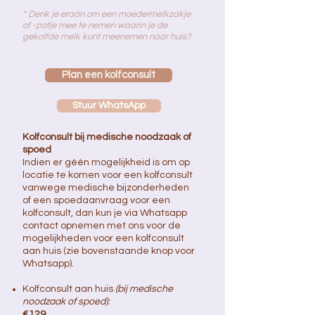
* Denk je eraan om een moedermelkzakje
of -potje mee te nemen waarin je de
gekolfde melk kunt meenemen naar huis?
Plan een kolfconsult
Stuur WhatsApp
Kolfconsult bij medische noodzaak of
spoed
Indien er géén mogelijkheid is om op
locatie te komen voor een kolfconsult
vanwege medische bijzonderheden
of een spoedaanvraag voor een
kolfconsult, dan kun je via Whatsapp
contact opnemen met ons voor de
mogelijkheden voor een kolfconsult
aan huis
(zie bovenstaande knop voor
Whatsapp).
Kolfconsult aan huis
(bij medische
noodzaak of spoed):
€129