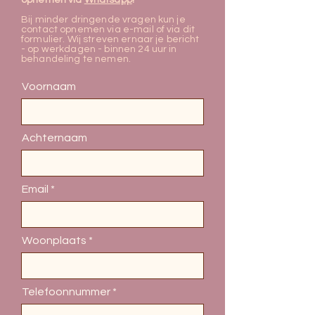
opnemen via
Whatsapp
!
Bij minder dringende vragen kun je
contact opnemen via e-mail of via dit
formulier. Wij streven ernaar je bericht
- op werkdagen - binnen 24 uur in
behandeling te nemen.
Voornaam
Achternaam
Email
Woonplaats
Telefoonnummer