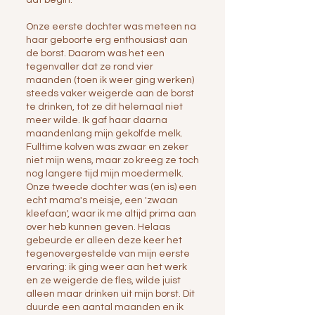
dat begin.
Onze eerste dochter was meteen na
haar geboorte erg enthousiast aan
de borst. Daarom was het een
tegenvaller dat ze rond vier
maanden (toen ik weer ging werken)
steeds vaker weigerde aan de borst
te drinken, tot ze dit helemaal niet
meer wilde. Ik gaf haar daarna
maandenlang mijn gekolfde melk.
Fulltime kolven was zwaar en zeker
niet mijn wens, maar zo kreeg ze toch
nog langere tijd mijn moedermelk.
Onze tweede dochter was (en is) een
echt mama's meisje, een 'zwaan
kleefaan', waar ik me altijd prima aan
over heb kunnen geven. Helaas
gebeurde er alleen deze keer het
tegenovergestelde van mijn eerste
ervaring: ik ging weer aan het werk
en ze weigerde de fles, wilde juist
alleen maar drinken uit mijn borst. Dit
duurde een aantal maanden en ik