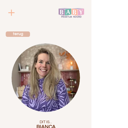
terug
DIT IS...
BIANCA