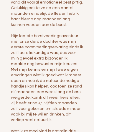
vond dit vooral emotioneel best pittig.
Gelukkig pakte ze na een aantal
maanden eindelijk de fles en heb ik
haar hierna nog maandenlang
kunnen voeden aan de borst.
Mijn laatste borstvoedingsavontuur
met onze derde dochter
was mijn
eerste borstvoedingservaring sinds ik
zelf lactatiekundige was, dus voor
mijn gevoel extra bijzonder. Ik
maakte nog bewuster mijn keuzes.
Met mijn kennis en mijn twee eigen
ervaringen wist ik goed wat ik moest
doen en hoe ik de natuur de nodige
handjes kon helpen, ook toen ze rond
elf maanden een week lang de borst
weigerde, kon ik dit weer herstellen.
Zij heeft er na +/- vijftien maanden
zelf voor gekozen om steeds minder
vaak bij mij te willen drinken, dit
verliep heel natuurlijk.
Wat ik zo mooi vind is dat mijn drie