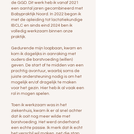
de GGD. Dit werk heb ik vanaf 2021
een aantal jaren gecombineerd met
Babypraktijk Noord. In 2022 begon ik
met de opleiding tot lactatiekundige
IBCLC en sinds eind 2024 ben ik
volledig werkzaam binnen onze
praktijk.
Gedurende mijn loopbaan, kwam en
kom ik dagelijks in aanraking met
ouders die borstvoeding (willen)
geven. De start of te midden van een
prachtig avontuur, waarbij soms de
juiste ondersteuning nodig is om het
mogelijk en/of dragelijk te maken
voor het gezin. Hier heb ik al vaak een
rol in mogen spelen.
Toen ik werkzaam was in het
ziekenhuis, kwam ik er al snel achter
dat ik ooit nog meer wilde met
borstvoeding. Het werd onderhand
een echte passie. Ik merk dat ik echt
het verschil wil maken, net die stap