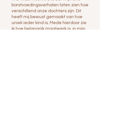
borstvoedingsverhalen laten zien hoe
verschillend onze dochters zijn. Dit
heeft mij bewust gemaakt van hoe
uniek ieder kind is. Mede hierdoor zie
ik hoe belangrijk maatwerk is, in mijn
werk als lactatiekundige.
Meer weten? Beluister onze
podcastaflevering over
borstvoedingsdoelen: