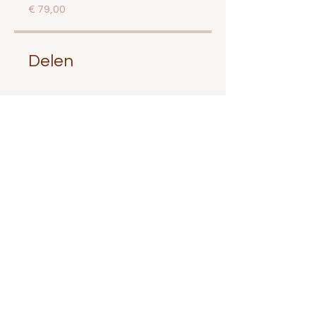
€ 79,00
Delen
Aanmelden
Roxane
Tel.:
06-13498849
KVK
55750478
IBCLC L-85067